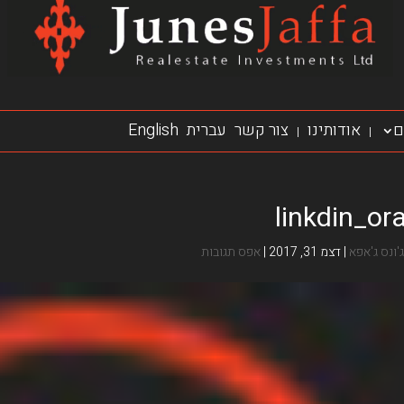
ם
אודותינו
צור קשר
עברית
English
|
|
linkdin_or
ג'ונס ג'אפא
|
דצמ 31, 2017
|
אפס תגובות