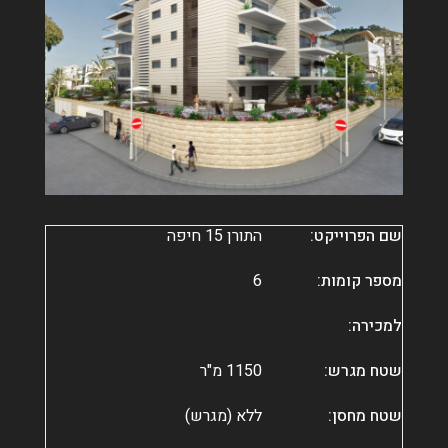
שם הפרוייקט:
התורן 15 חיפה
מספר קומות:
6
למכירה:
שטח מגרש:
1150 מ"ר
שטח מחסן:
ללא (מגרש)