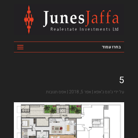
בחרו עמוד
5
על ידי
ג'ונס ג'אפא
|
אפר 5, 2018
|
אפס תגובות